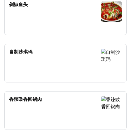
剁椒鱼头
自制沙琪玛
香辣豉香回锅肉