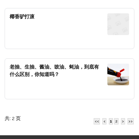
椰香驴打滚
老抽、生抽、酱油、豉油、蚝油，到底有
什么区别，你知道吗？
共: 2 页
<<
<
1
2
>
>>