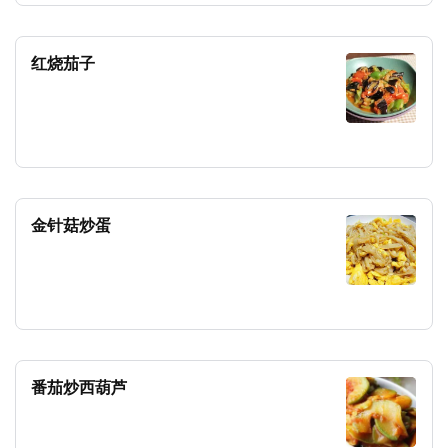
红烧茄子
金针菇炒蛋
番茄炒西葫芦