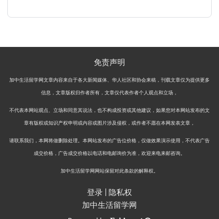
免责声明
加中生活留学网文章内容来自于各大新闻媒体、华人社区和协会来稿，刊载文章仅为提供更多
信息，文章版权归作者所有，文章仅代表作者个人观点和立场，
不代表本网站观点、立场和同意其说法，也不构成投资或其他建议，如果您对本网站发布的文
章有版权或知识产权申明或内容或图片涉及侵权，或作者不愿在本网发表文章，
请联系我们，本网将做删除处理。本网站发布的广告位价格，仅做效果演示使用，不代表广告
成交价格，广告成交价格以电话和电邮询价为准，欢迎来电来邮咨询。
加中生活留学网网站保留对此条款的解释权。
登录
|
隐私权
加中生活留学网