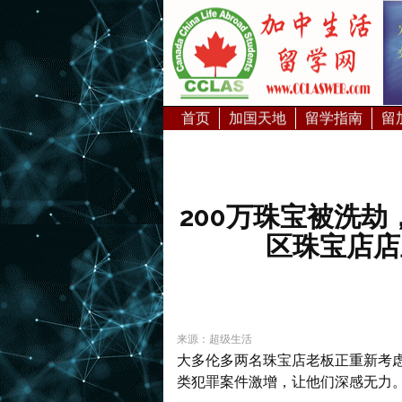
首页
加国天地
留学指南
留
200万珠宝被洗
区珠宝店店
来源：超级生活
大多伦多两名珠宝店老板正重新考
类犯罪案件激增，让他们深感无力