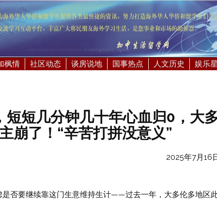
加枫情
社区动态
谈房说地
国事热点
人文历史
娱乐
劫，短短几分钟几十年心血归0，大
主崩了！“辛苦打拼没意义”
2025年7月16
虑是否要继续靠这门生意维持生计——过去一年，大多伦多地区
。