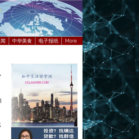
星闻
中华美食
电子报纸
More
多
日
此