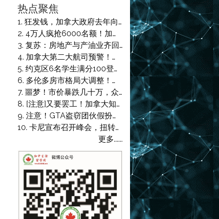
热点聚焦
狂发钱，加拿大政府去年向联邦公务员高管发放2亿奖金！包括：双语奖、风险奖、绩效奖
4万人疯抢6000名额！加拿大大批印度人绝食抗议中！省长狂批“没身份就该回自己国家！”卡尼表态：不知道什么情况
复苏：房地产与产油业齐回升 GDP释经济反弹信号
加拿大第二大航司预警！West Jet启动停运预案，今夏或迎来空乘罢工潮
约克区6名学生满分100登上状元榜，挑选了这些大学专业，大部分准备读医
多伦多房市格局大调整！列治文山华人学区房最抢手，宾顿印度区则惨遭双重打击！
噩梦！市价暴跌几十万，众多楼花拒交割，定金没收还遭起诉索赔，最高索赔$16.6万
[注意]又要罢工！加拿大知名航司宣布：8月长周末可免费改签退票！
注意！GTA盗窃团伙假扮园丁流窜！专挑靠公园住宅，有人$4w珠宝被卷走！
卡尼宣布召开峰会，扭转特鲁多10年期间1万亿外资流失！RBC：加拿大史上最严重
更多......