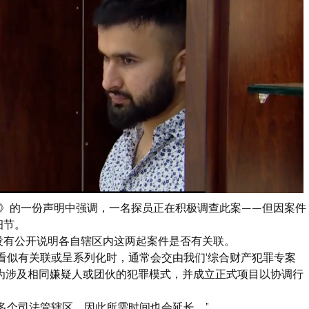
orner》的一份声明中强调，一名探员正在积极调查此案——但因案件
细节。
没有公开说明各自辖区内这两起案件是否有关联。
看似有关联或呈系列化时，通常会交由我们‘综合财产犯罪专案
认为涉及相同嫌疑人或团伙的犯罪模式，并成立正式项目以协调行
多个司法管辖区，因此所需时间也会延长。”