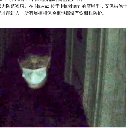
范盗窃。在 Nawaz 位于 Markham 的店铺里，安保措施十
卡才能进入，所有展柜和保险柜也都设有铁栅栏防护。