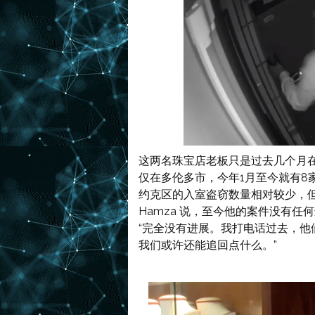
这两名珠宝店老板只是过去几个月
仅在多伦多市，今年1月至今就有8
约克区的入室盗窃数量相对较少，
Hamza 说，至今他的案件没有任
“完全没有进展。我打电话过去，他
我们或许还能追回点什么。”