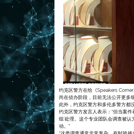
约克区警方在给《Speakers C
尚在侦办阶段，目前无法公开更多
此外，约克区警方和多伦多警方都
约克区警方发言人表示：“但当案件
组’处理。这个专业团队会调查被
动。”
“这类调查通常非常复杂，有时跨越