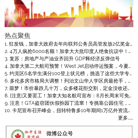
热点聚焦
狂发钱，加拿大政府去年向联邦公务员高管发放2亿奖金！包括：双语奖、风险奖、绩效奖
4万人疯抢6000名额！加拿大大批印度人绝食抗议中！省长狂批“没身份就该回自己国家！”卡尼表态：不知道什么情况
复苏：房地产与产油业齐回升 GDP释经济反弹信号
加拿大第二大航司预警！West Jet启动停运预案，今夏或迎来空乘罢工潮
约克区6名学生满分100登上状元榜，挑选了这些大学专业，大部分准备读医
多伦多房市格局大调整！列治文山华人学区房最抢手，宾顿印度区则惨遭双重打击！
噩梦！市价暴跌几十万，众多楼花拒交割，定金没收还遭起诉索赔，最高索赔$16.6万
[注意]又要罢工！加拿大知名航司宣布：8月长周末可免费改签退票！
注意！GTA盗窃团伙假扮园丁流窜！专挑靠公园住宅，有人$4w珠宝被卷走！
卡尼宣布召开峰会，扭转特鲁多10年期间1万亿外资流失！RBC：加拿大史上最严重
更多......