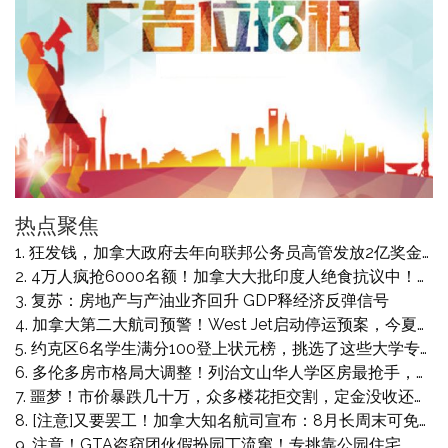
热点聚焦
狂发钱，加拿大政府去年向联邦公务员高管发放2亿奖金！包括：双语奖、风险奖、绩效奖
4万人疯抢6000名额！加拿大大批印度人绝食抗议中！省长狂批“没身份就该回自己国家！”卡尼表态：不知道什么情况
复苏：房地产与产油业齐回升 GDP释经济反弹信号
加拿大第二大航司预警！West Jet启动停运预案，今夏或迎来空乘罢工潮
约克区6名学生满分100登上状元榜，挑选了这些大学专业，大部分准备读医
多伦多房市格局大调整！列治文山华人学区房最抢手，宾顿印度区则惨遭双重打击！
噩梦！市价暴跌几十万，众多楼花拒交割，定金没收还遭起诉索赔，最高索赔$16.6万
[注意]又要罢工！加拿大知名航司宣布：8月长周末可免费改签退票！
注意！GTA盗窃团伙假扮园丁流窜！专挑靠公园住宅，有人$4w珠宝被卷走！